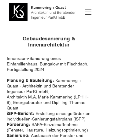
Kammering + Quast
Architektin und Beratender
Ingenieur PartG mbB
Gebäudesanierung &
Innenarchitektur
Innenraum-Sanierung eines
Einfamilienhaus, Bungalow mit Flachdach,
Fertigstellung
2024
Planung & Bauleitung:
Kammering +
Quast - Architektin und Beratender
Ingenieur PartG mbB,
Architektin M.A. Marie Kammering (LPH 1-
8), Energieberater und Dipl. Ing. Thomas
Quast
iSFP-Bericht:
Erstellung eines geförderten
individuellen-Sanierungsfahrplans (iSFP)
Förderung:
BAFA-Einzelmaßnahme
(Fenster, Haustüre, Heizungsoptimierung)
Sanierung:
Austausch der Fenster und